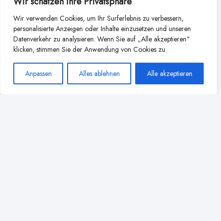
Wir schätzen Ihre Privatsphäre
Weitere Beiträge aus dieser
Wir verwenden Cookies, um Ihr Surferlebnis zu verbessern,
personalisierte Anzeigen oder Inhalte einzusetzen und unseren
Kategorie
Datenverkehr zu analysieren. Wenn Sie auf „Alle akzeptieren"
klicken, stimmen Sie der Anwendung von Cookies zu.
Anpassen
Alles ablehnen
Alle akzeptieren
Die spirituelle Dimension des
Stillens: Mehr als nur Nahrung
3 Min
Lesezeit