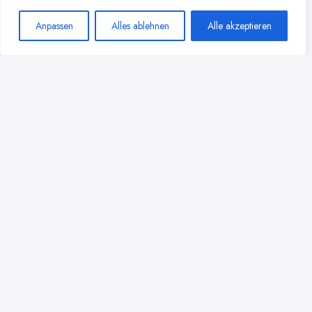
Anpassen
Alles ablehnen
Alle akzeptieren
Prominente Mütter teilen ihre
Still-Erfahrungen: Von Beyoncé
bis Chrissy Teigen
3 Min
Lesezeit
Mehr lesen
Kultur