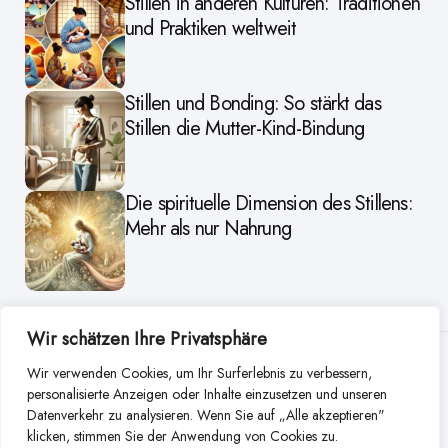
Stillen in anderen Kulturen: Traditionen
und Praktiken weltweit
Stillen und Bonding: So stärkt das
Stillen die Mutter-Kind-Bindung
Die spirituelle Dimension des Stillens:
Mehr als nur Nahrung
Wir schätzen Ihre Privatsphäre
Weitere Beiträge aus dieser
Wir verwenden Cookies, um Ihr Surferlebnis zu verbessern,
personalisierte Anzeigen oder Inhalte einzusetzen und unseren
Kategorie
Datenverkehr zu analysieren. Wenn Sie auf „Alle akzeptieren"
klicken, stimmen Sie der Anwendung von Cookies zu.