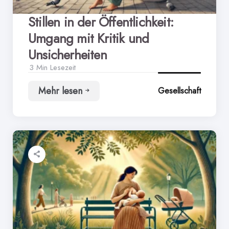
Stillen in der Öffentlichkeit:
Umgang mit Kritik und
Unsicherheiten
3 Min
Lesezeit
Mehr lesen
Gesellschaft
Stillen
in
der
Öffentlichkeit:
Umgang
mit
Kritik
und
Unsicherheiten