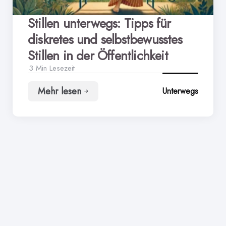
Stillen unterwegs: Tipps für
diskretes und selbstbewusstes
Stillen in der Öffentlichkeit
3 Min
Lesezeit
Mehr lesen
Unterwegs
Stillen
unterwegs:
Tipps
für
diskretes
und
selbstbewusstes
Stillen
in
der
Öffentlichkeit