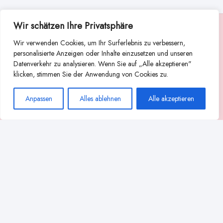
Wir schätzen Ihre Privatsphäre
Suche
Wir verwenden Cookies, um Ihr Surferlebnis zu verbessern,
Suchen
personalisierte Anzeigen oder Inhalte einzusetzen und unseren
Datenverkehr zu analysieren. Wenn Sie auf „Alle akzeptieren"
Abstillen
Abpumpen während der Stillzeit
klicken, stimmen Sie der Anwendung von Cookies zu.
Achtsamkeit
Ammenkultur
alternative Stilltechniken
Anpassen
Alles ablehnen
Alle akzeptieren
Babyernährung
Beißverhalten beim Stillen
effektives Stillen
beste Milchpumpe für stillende Mütter
Ernährung in der Stillzeit
effizientes Abpumpen
Flaschenernährung
Geschichte des Stillens
gesundheitliche Vorteile des Langzeitstillens
Komfort beim Stillen
Koala-Haltung beim Stillen
Langzeitstillen
kreative Stillhaltungen