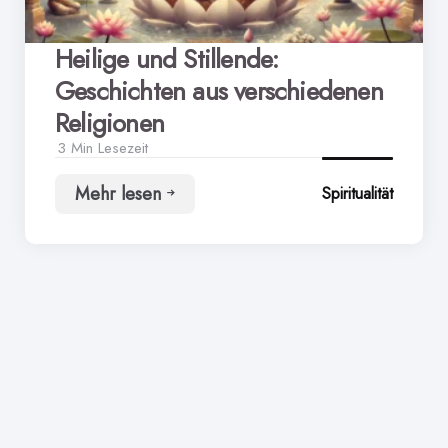
Heilige und Stillende:
Geschichten aus verschiedenen
Religionen
3 Min
Lesezeit
Mehr lesen
Spiritualität
Heilige
und
Stillende:
Geschichten
aus
verschiedenen
Religionen