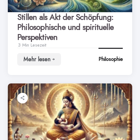
Stillen als Akt der Schöpfung:
Philosophische und spirituelle
Perspektiven
3 Min
Lesezeit
Mehr lesen
Philosophie
Stillen
als
Akt
der
Schöpfung:
Philosophische
und
spirituelle
Perspektiven