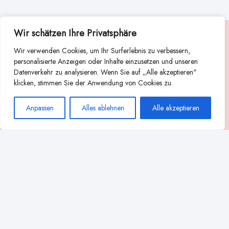
Wir schätzen Ihre Privatsphäre
Suche
Wir verwenden Cookies, um Ihr Surferlebnis zu verbessern,
Suchen
personalisierte Anzeigen oder Inhalte einzusetzen und unseren
Datenverkehr zu analysieren. Wenn Sie auf „Alle akzeptieren"
Abstillen
Abpumpen während der Stillzeit
klicken, stimmen Sie der Anwendung von Cookies zu.
Achtsamkeit
Ammenkultur
alternative Stilltechniken
Anpassen
Alles ablehnen
Alle akzeptieren
Babyernährung
Beißverhalten beim Stillen
effektives Stillen
beste Milchpumpe für stillende Mütter
Ernährung in der Stillzeit
effizientes Abpumpen
Flaschenernährung
Geschichte des Stillens
gesundheitliche Vorteile des Langzeitstillens
Komfort beim Stillen
Koala-Haltung beim Stillen