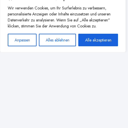
Weitere Beiträge aus dieser
Wir verwenden Cookies, um Ihr Surferlebnis zu verbessern,
personalisierte Anzeigen oder Inhalte einzusetzen und unseren
Kategorie
Datenverkehr zu analysieren. Wenn Sie auf „Alle akzeptieren"
klicken, stimmen Sie der Anwendung von Cookies zu.
Anpassen
Alles ablehnen
Alle akzeptieren
Besondere Stillrituale: Wie die
Welt das Stillen feiert
3 Min
Lesezeit