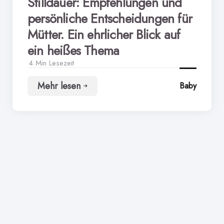
Stilldauer: Empfehlungen und
persönliche Entscheidungen für
Mütter. Ein ehrlicher Blick auf
ein heißes Thema
4 Min
Lesezeit
Mehr lesen
Baby
Stilldauer:
Empfehlungen
und
persönliche
Entscheidungen
für
Mütter.
Ein
ehrlicher
Blick
auf
ein
heißes
Thema