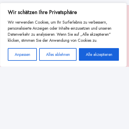
Wir schätzen Ihre Privatsphäre
Suche
Wir verwenden Cookies, um Ihr Surferlebnis zu verbessern,
Suchen
personalisierte Anzeigen oder Inhalte einzusetzen und unseren
Datenverkehr zu analysieren. Wenn Sie auf „Alle akzeptieren"
Abstillen
Abpumpen während der Stillzeit
klicken, stimmen Sie der Anwendung von Cookies zu.
Achtsamkeit
Ammenkultur
alternative Stilltechniken
Anpassen
Alles ablehnen
Alle akzeptieren
Babyernährung
Beißverhalten beim Stillen
effektives Stillen
beste Milchpumpe für stillende Mütter
Ernährung in der Stillzeit
effizientes Abpumpen
Flaschenernährung
Geschichte des Stillens
gesundheitliche Vorteile des Langzeitstillens
Komfort beim Stillen
Koala-Haltung beim Stillen
Langzeitstillen
kreative Stillhaltungen