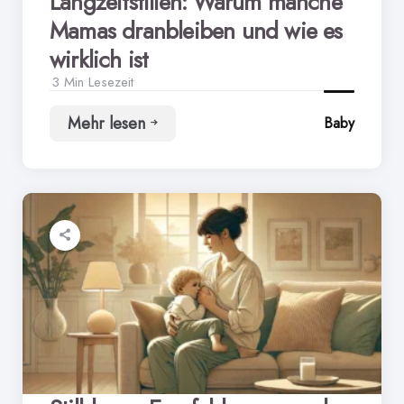
Langzeitstillen: Warum manche
Mamas dranbleiben und wie es
wirklich ist
3 Min
Lesezeit
Mehr lesen
Baby
Langzeitstillen:
Warum
manche
Mamas
dranbleiben
und
wie
es
wirklich
ist