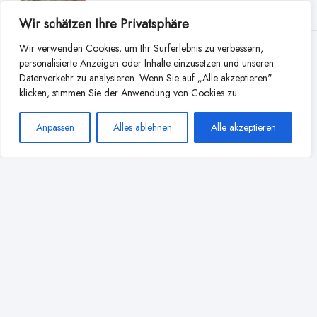
Wir schätzen Ihre Privatsphäre
Wir verwenden Cookies, um Ihr Surferlebnis zu verbessern,
Weitere Beiträge aus dieser
personalisierte Anzeigen oder Inhalte einzusetzen und unseren
Datenverkehr zu analysieren. Wenn Sie auf „Alle akzeptieren"
Kategorie
klicken, stimmen Sie der Anwendung von Cookies zu.
Anpassen
Alles ablehnen
Alle akzeptieren
Zahnen und Stillen: Was tun,