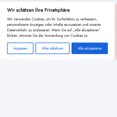
Wir schätzen Ihre Privatsphäre
Suche
Wir verwenden Cookies, um Ihr Surferlebnis zu verbessern,
Suchen
personalisierte Anzeigen oder Inhalte einzusetzen und unseren
Datenverkehr zu analysieren. Wenn Sie auf „Alle akzeptieren"
Abstillen
Abpumpen während der Stillzeit
klicken, stimmen Sie der Anwendung von Cookies zu.
Achtsamkeit
Ammenkultur
alternative Stilltechniken
Anpassen
Alles ablehnen
Alle akzeptieren
Babyernährung
Beißverhalten beim Stillen
effektives Stillen
beste Milchpumpe für stillende Mütter
Ernährung in der Stillzeit
effizientes Abpumpen
Flaschenernährung
Geschichte des Stillens
gesundheitliche Vorteile des Langzeitstillens
Komfort beim Stillen
Koala-Haltung beim Stillen
Langzeitstillen
kreative Stillhaltungen