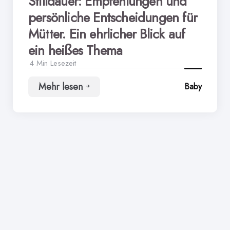
Stilldauer: Empfehlungen und
persönliche Entscheidungen für
Mütter. Ein ehrlicher Blick auf
ein heißes Thema
4 Min
Lesezeit
Mehr lesen
Baby
Stilldauer:
Empfehlungen
und
persönliche
Entscheidungen
für
Mütter.
Ein
ehrlicher
Blick
auf
ein
heißes
Thema