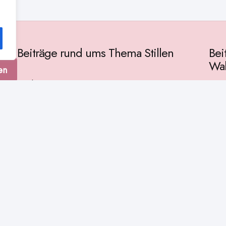
Beiträge rund ums Thema Stillen
Bei
Wah
en
Vorbereitung
Gese
Baby & Entwicklung
tur
Ges
Stillpositionen
Kult
Muttermilch
Phil
Stillzeit
Spir
Stillalltag
Wiss