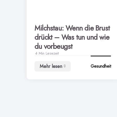
Milchstau: Wenn die Brust
drückt – Was tun und wie
du vorbeugst
4 Min
Lesezeit
Mehr lesen
Gesundheit
Milchstau:
Wenn
die
Brust
drückt
–
Was
tun
und
wie