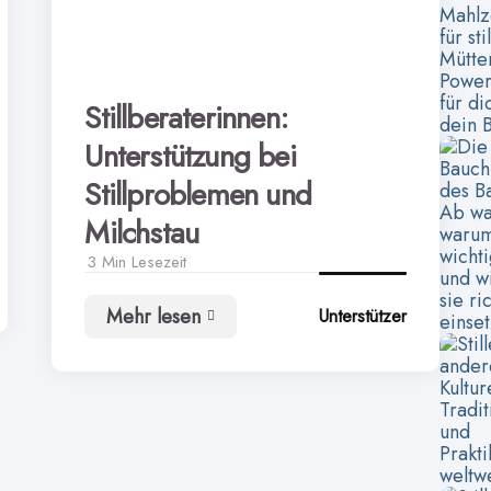
Stillberaterinnen:
Unterstützung bei
Stillproblemen und
Milchstau
3 Min
Lesezeit
Mehr lesen
Unterstützer
Stillberaterinnen:
Unterstützung
bei
Stillproblemen
und
Milchstau