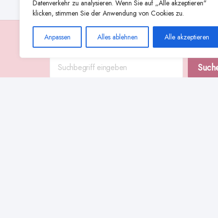
Datenverkehr zu analysieren. Wenn Sie auf „Alle akzeptieren"
klicken, stimmen Sie der Anwendung von Cookies zu.
Anpassen
Alles ablehnen
Alle akzeptieren
Suche
Such
Abstillen
Abpumpen während der Stillzeit
Achtsamkeit
Ammenkul
alternative Stilltechniken
Babyernährung
Beißverhalten beim Stillen
effektives Stillen
beste Milchpumpe für stillende Mütter
Ernährung in der Stillzeit
effizientes Abpumpen
Flaschenernährung
Geschichte des Stillens
gesundheitliche Vorteile des Langzeitstillens
Komfort beim Stillen
Koala-Haltung beim Stillen