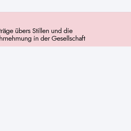
träge übers Stillen und die
rnehmung in der Gesellschaft
llschaft
chichte
ur
osophie
itualität
enschaft