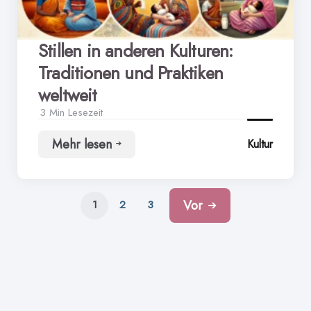
Stillen in anderen Kulturen:
Traditionen und Praktiken
weltweit
3 Min
Lesezeit
Mehr lesen
Kultur
Stillen
in
anderen
Kulturen:
Vor
Traditionen
1
2
3
und
Praktiken
weltweit