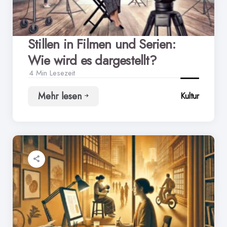
Stillen in Filmen und Serien:
Wie wird es dargestellt?
4 Min
Lesezeit
Mehr lesen
Kultur
Stillen
in
Filmen
und
Serien:
Wie
wird
es
dargestellt?