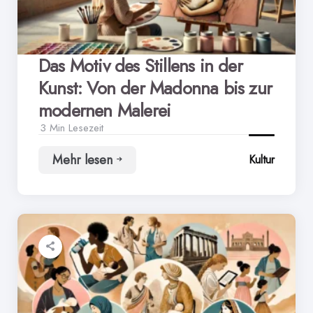
Werken
Das Motiv des Stillens in der
Kunst: Von der Madonna bis zur
modernen Malerei
3 Min
Lesezeit
Mehr lesen
Kultur
Das
Motiv
des
Stillens
in
der
Kunst:
Von
der
Madonna
bis