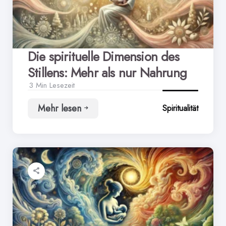
Die spirituelle Dimension des
Stillens: Mehr als nur Nahrung
3 Min
Lesezeit
Mehr lesen
Spiritualität
Die
spirituelle
Dimension
des
Stillens:
Mehr
als
nur
Nahrung