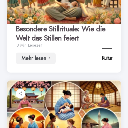
Besondere Stillrituale: Wie die
Welt das Stillen feiert
3 Min
Lesezeit
Mehr lesen
Kultur
Besondere
Stillrituale:
Wie
die
Welt
das
Stillen
feiert