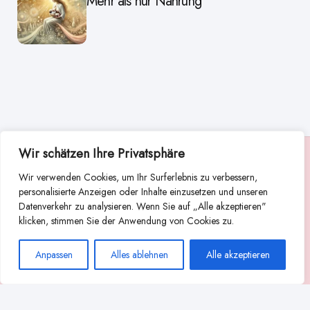
Mehr als nur Nahrung
Wir schätzen Ihre Privatsphäre
Suche
Wir verwenden Cookies, um Ihr Surferlebnis zu verbessern,
Suchen
personalisierte Anzeigen oder Inhalte einzusetzen und unseren
Datenverkehr zu analysieren. Wenn Sie auf „Alle akzeptieren"
Abstillen
Abpumpen während der Stillzeit
klicken, stimmen Sie der Anwendung von Cookies zu.
Achtsamkeit
Ammenkultur
alternative Stilltechniken
Anpassen
Alles ablehnen
Alle akzeptieren
Babyernährung
Beißverhalten beim Stillen
effektives Stillen
beste Milchpumpe für stillende Mütter