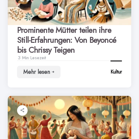
zur
modernen
Malerei
Prominente Mütter teilen ihre
Still-Erfahrungen: Von Beyoncé
bis Chrissy Teigen
3 Min
Lesezeit
Mehr lesen
Kultur
Prominente
Mütter
teilen
ihre
Still-
Erfahrungen:
Von
Beyoncé
bis
Chrissy
Teigen