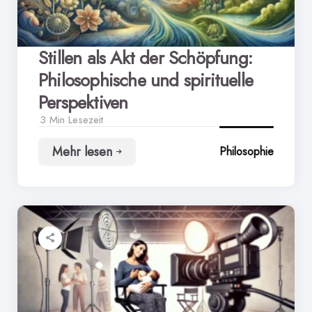
Stillen als Akt der Schöpfung:
Philosophische und spirituelle
Perspektiven
3 Min
Lesezeit
Mehr lesen
Philosophie
Stillen
als
Akt
der
Schöpfung:
Philosophische
und
spirituelle
Perspektiven