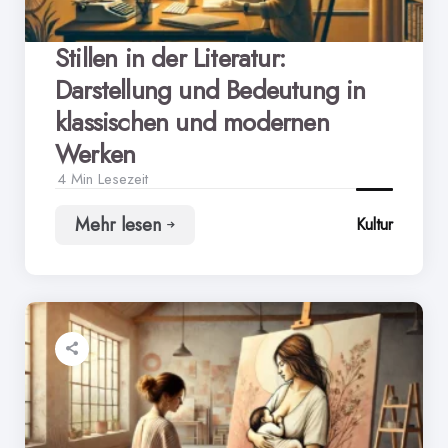
Stillen in der Literatur:
Darstellung und Bedeutung in
klassischen und modernen
Werken
4 Min
Lesezeit
Mehr lesen
Kultur
Stillen
in
der
Literatur:
Darstellung
und
Bedeutung
in
klassischen
und
modernen