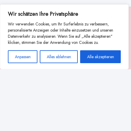
Wir schätzen Ihre Privatsphäre
Suche
Wir verwenden Cookies, um Ihr Surferlebnis zu verbessern,
Suchen
personalisierte Anzeigen oder Inhalte einzusetzen und unseren
Datenverkehr zu analysieren. Wenn Sie auf „Alle akzeptieren"
Abstillen
Abpumpen während der Stillzeit
klicken, stimmen Sie der Anwendung von Cookies zu.
Achtsamkeit
Ammenkultur
alternative Stilltechniken
Anpassen
Alles ablehnen
Alle akzeptieren
Babyernährung
Beißverhalten beim Stillen
effektives Stillen
beste Milchpumpe für stillende Mütter
Ernährung in der Stillzeit
effizientes Abpumpen
Flaschenernährung
Geschichte des Stillens
gesundheitliche Vorteile des Langzeitstillens
Komfort beim Stillen
Koala-Haltung beim Stillen
Langzeitstillen
kreative Stillhaltungen