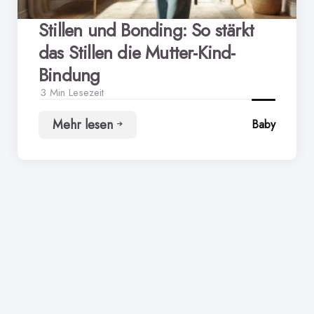
Stillen und Bonding: So stärkt
das Stillen die Mutter-Kind-
Bindung
3 Min
Lesezeit
Mehr lesen
Baby
Stillen
und
Bonding:
So
stärkt
das
Stillen
die
Mutter-
Kind-
Bindung