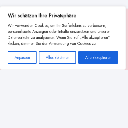
Wir schätzen Ihre Privatsphäre
Suche
Wir verwenden Cookies, um Ihr Surferlebnis zu verbessern,
Suchen
personalisierte Anzeigen oder Inhalte einzusetzen und unseren
Datenverkehr zu analysieren. Wenn Sie auf „Alle akzeptieren"
Abstillen
Abpumpen während der Stillzeit
klicken, stimmen Sie der Anwendung von Cookies zu.
Achtsamkeit
Ammenkultur
alternative Stilltechniken
Anpassen
Alles ablehnen
Alle akzeptieren
Babyernährung
Beißverhalten beim Stillen
effektives Stillen
beste Milchpumpe für stillende Mütter
Ernährung in der Stillzeit
effizientes Abpumpen
Flaschenernährung
Geschichte des Stillens
gesundheitliche Vorteile des Langzeitstillens
Komfort beim Stillen
Koala-Haltung beim Stillen
Langzeitstillen