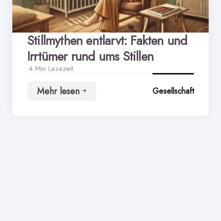
Stillmythen entlarvt: Fakten und
Irrtümer rund ums Stillen
4 Min
Lesezeit
Mehr lesen
Gesellschaft
Stillmythen
entlarvt:
Fakten
und
Irrtümer
rund
ums
Stillen