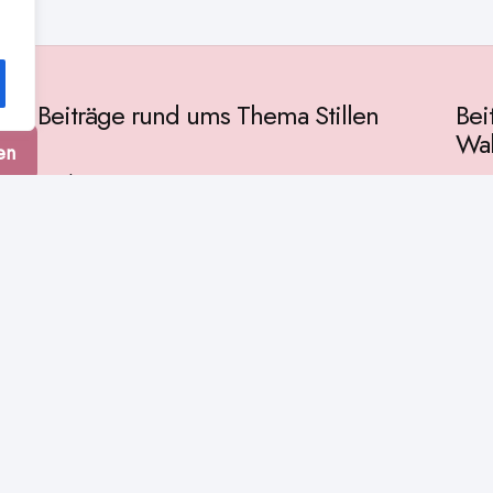
Beiträge rund ums Thema Stillen
Bei
Wah
en
Vorbereitung
Gese
Baby & Entwicklung
tur
Ges
Stillpositionen
Kult
Muttermilch
Phil
Stillzeit
Spir
Stillalltag
Wiss