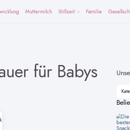
wicklung
Muttermilch
Stillzeit
Familie
Gesellsch
dauer für Babys
Unse
Kateg
Beli