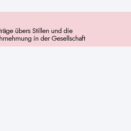
träge übers Stillen und die
rnehmung in der Gesellschaft
llschaft
chichte
ur
osophie
itualität
enschaft