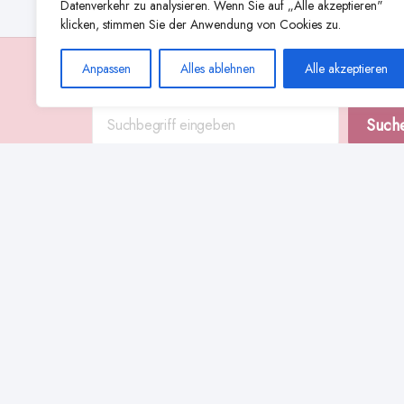
Datenverkehr zu analysieren. Wenn Sie auf „Alle akzeptieren"
klicken, stimmen Sie der Anwendung von Cookies zu.
Anpassen
Alles ablehnen
Alle akzeptieren
Suche
Such
Abstillen
Abpumpen während der Stillzeit
Achtsamkeit
Ammenkul
alternative Stilltechniken
Babyernährung
Beißverhalten beim Stillen
effektives Stillen
beste Milchpumpe für stillende Mütter
Ernährung in der Stillzeit
effizientes Abpumpen
Flaschenernährung
Geschichte des Stillens
gesundheitliche Vorteile des Langzeitstillens
Komfort beim Stillen
Koala-Haltung beim Stillen