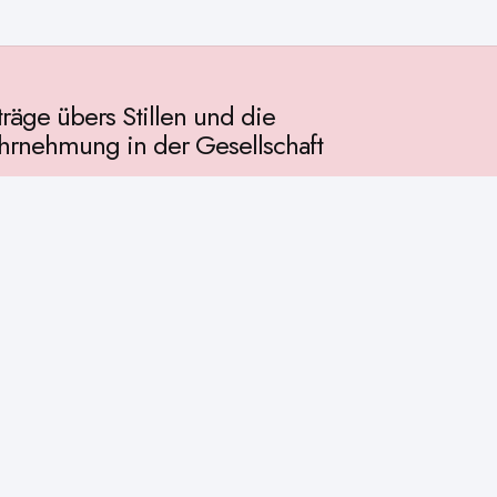
träge übers Stillen und die
rnehmung in der Gesellschaft
llschaft
chichte
ur
osophie
itualität
enschaft