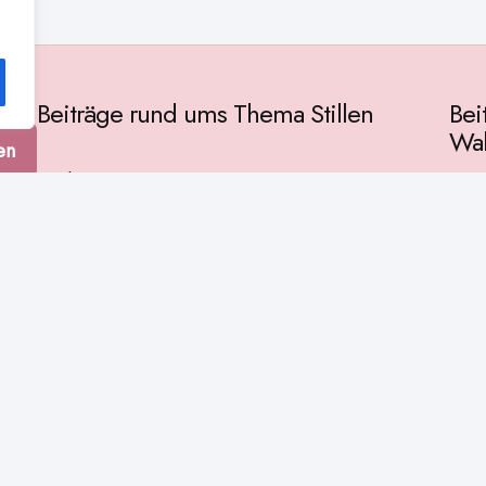
Beiträge rund ums Thema Stillen
Bei
Wah
en
Vorbereitung
Gese
Baby & Entwicklung
tur
Ges
Stillpositionen
Kult
Muttermilch
Phil
Stillzeit
Spir
Stillalltag
Wiss