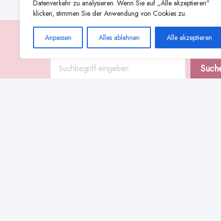
Datenverkehr zu analysieren. Wenn Sie auf „Alle akzeptieren"
klicken, stimmen Sie der Anwendung von Cookies zu.
Anpassen
Alles ablehnen
Alle akzeptieren
Suche
Such
Abstillen
Abpumpen während der Stillzeit
Achtsamkeit
Ammenkul
alternative Stilltechniken
Babyernährung
Beißverhalten beim Stillen
effektives Stillen
beste Milchpumpe für stillende Mütter
Ernährung in der Stillzeit
effizientes Abpumpen
Flaschenernährung
Geschichte des Stillens
gesundheitliche Vorteile des Langzeitstillens
Komfort beim Stillen
Koala-Haltung beim Stillen