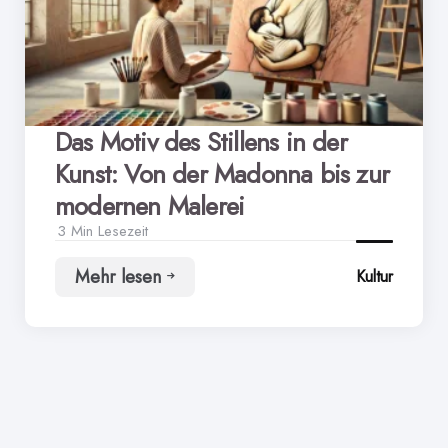
Das Motiv des Stillens in der
Kunst: Von der Madonna bis zur
modernen Malerei
3 Min
Lesezeit
Mehr lesen
Kultur
Das
Motiv
des
Stillens
in
der
Kunst:
Von
der