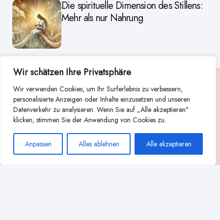
Die spirituelle Dimension des Stillens:
Mehr als nur Nahrung
Wir schätzen Ihre Privatsphäre
Suche
Wir verwenden Cookies, um Ihr Surferlebnis zu verbessern,
personalisierte Anzeigen oder Inhalte einzusetzen und unseren
Suchen
Datenverkehr zu analysieren. Wenn Sie auf „Alle akzeptieren"
klicken, stimmen Sie der Anwendung von Cookies zu.
Abstillen
Abpumpen während der Stillzeit
Anpassen
Alles ablehnen
Alle akzeptieren
Achtsamkeit
Ammenkultur
alternative Stilltechniken
Babyernährung
Beißverhalten beim Stillen
effektives Stillen
beste Milchpumpe für stillende Mütter
Ernährung in der Stillzeit
effizientes Abpumpen
Flaschenernährung
Geschichte des Stillens