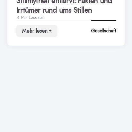
Stillmythen entlarvt: Fakten und
Irrtümer rund ums Stillen
4 Min
Lesezeit
Mehr lesen
Gesellschaft
Stillmythen
entlarvt:
Fakten
und
Irrtümer
rund
ums
Stillen