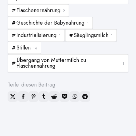
Flaschenernährung
2
Geschichte der Babynahrung
1
Industrialisierung
Säuglingsmilch
1
1
Stillen
14
Übergang von Muttermilch zu
1
Flaschennahrung
Teile
diesen Beitrag