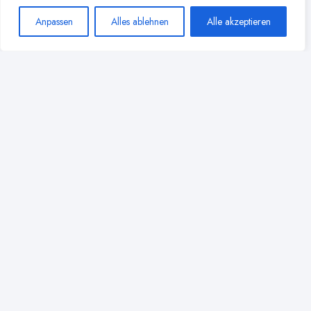
Anpassen
Alles ablehnen
Alle akzeptieren
Die Geschichte der Ammen:
Ihre Rolle in der Stillkultur im
Wandel der Zeit
3 Min
Lesezeit
Mehr lesen
Geschichte