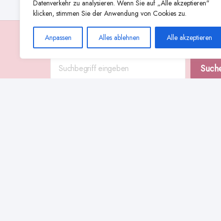
Datenverkehr zu analysieren. Wenn Sie auf „Alle akzeptieren"
klicken, stimmen Sie der Anwendung von Cookies zu.
Anpassen
Alles ablehnen
Alle akzeptieren
Suche
Such
Abstillen
Abpumpen während der Stillzeit
Achtsamkeit
Ammenkul
alternative Stilltechniken
Babyernährung
Beißverhalten beim Stillen
effektives Stillen
beste Milchpumpe für stillende Mütter
Ernährung in der Stillzeit
effizientes Abpumpen
Flaschenernährung
Geschichte des Stillens
gesundheitliche Vorteile des Langzeitstillens
Komfort beim Stillen
Koala-Haltung beim Stillen