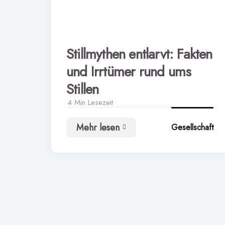
Stillmythen entlarvt: Fakten
und Irrtümer rund ums
Stillen
4 Min
Lesezeit
Mehr lesen
Gesellschaft
Stillmythen
entlarvt:
Fakten
und
Irrtümer
rund
ums
Stillen