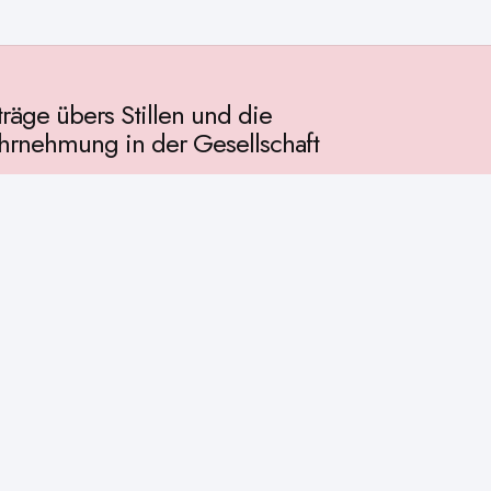
träge übers Stillen und die
rnehmung in der Gesellschaft
llschaft
chichte
ur
osophie
itualität
enschaft