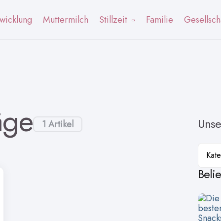
wicklung
Muttermilch
Stillzeit
Familie
Gesellsch
äge
Unse
1 Artikel
Kateg
Beli