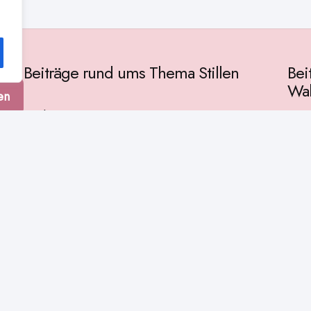
Beiträge rund ums Thema Stillen
Bei
Wah
en
Vorbereitung
Gese
Baby & Entwicklung
tur
Ges
Stillpositionen
Kult
Muttermilch
Phil
Stillzeit
Spir
Stillalltag
Wiss