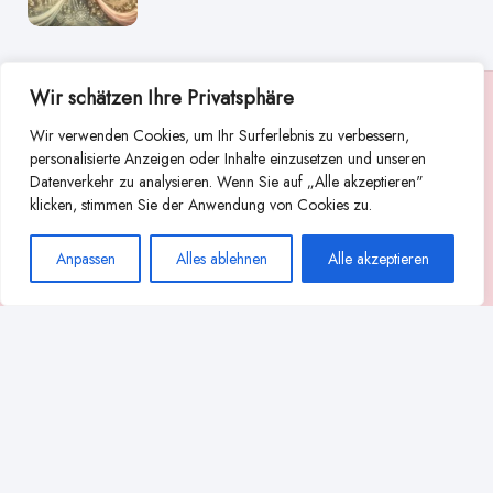
Wir schätzen Ihre Privatsphäre
Suche
Wir verwenden Cookies, um Ihr Surferlebnis zu verbessern,
Suchen
personalisierte Anzeigen oder Inhalte einzusetzen und unseren
Datenverkehr zu analysieren. Wenn Sie auf „Alle akzeptieren"
Abstillen
Abpumpen während der Stillzeit
klicken, stimmen Sie der Anwendung von Cookies zu.
Achtsamkeit
Ammenkultur
alternative Stilltechniken
Anpassen
Alles ablehnen
Alle akzeptieren
Babyernährung
Beißverhalten beim Stillen
effektives Stillen
beste Milchpumpe für stillende Mütter
Ernährung in der Stillzeit
effizientes Abpumpen
Flaschenernährung
Geschichte des Stillens
gesundheitliche Vorteile des Langzeitstillens
Komfort beim Stillen
Koala-Haltung beim Stillen