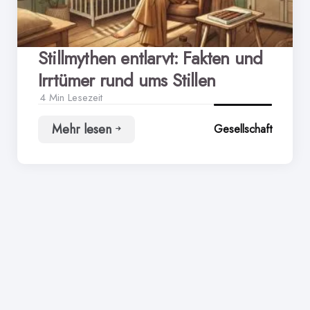
Stillmythen entlarvt: Fakten und
Irrtümer rund ums Stillen
4 Min
Lesezeit
Mehr lesen
Gesellschaft
Stillmythen
entlarvt:
Fakten
und
Irrtümer
rund
ums
Stillen