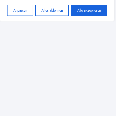
Anpassen
Alles ablehnen
Alle akzeptieren
Stillen in Bibel und Koran:
Religiöse Perspektiven auf
Muttermilch
4 Min
Lesezeit
Mehr lesen
Muttermilch