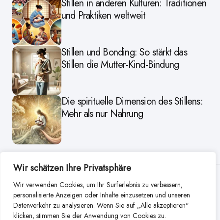
Stillen in anderen Kulturen: Traditionen
und Praktiken weltweit
Stillen und Bonding: So stärkt das
Stillen die Mutter-Kind-Bindung
Die spirituelle Dimension des Stillens:
Mehr als nur Nahrung
Wir schätzen Ihre Privatsphäre
Weitere Beiträge aus dieser
Wir verwenden Cookies, um Ihr Surferlebnis zu verbessern,
personalisierte Anzeigen oder Inhalte einzusetzen und unseren
Kategorie
Datenverkehr zu analysieren. Wenn Sie auf „Alle akzeptieren"
klicken, stimmen Sie der Anwendung von Cookies zu.