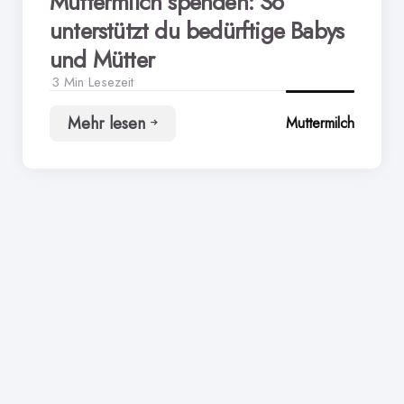
Muttermilch spenden: So
unterstützt du bedürftige Babys
und Mütter
3 Min
Lesezeit
Mehr lesen
Muttermilch
Muttermilch
spenden:
So
unterstützt
du
bedürftige
Babys
und
Mütter