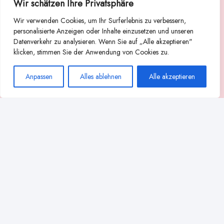
Wir schätzen Ihre Privatsphäre
Suche
Wir verwenden Cookies, um Ihr Surferlebnis zu verbessern,
Suchen
personalisierte Anzeigen oder Inhalte einzusetzen und unseren
Datenverkehr zu analysieren. Wenn Sie auf „Alle akzeptieren"
Abstillen
Abpumpen während der Stillzeit
klicken, stimmen Sie der Anwendung von Cookies zu.
Achtsamkeit
Ammenkultur
alternative Stilltechniken
Anpassen
Alles ablehnen
Alle akzeptieren
Babyernährung
Beißverhalten beim Stillen
effektives Stillen
beste Milchpumpe für stillende Mütter
Ernährung in der Stillzeit
effizientes Abpumpen
Flaschenernährung
Geschichte des Stillens
gesundheitliche Vorteile des Langzeitstillens
Komfort beim Stillen
Koala-Haltung beim Stillen
Langzeitstillen
kreative Stillhaltungen
Milchproduktion in der Schwangerschaft