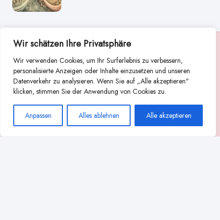
Wir schätzen Ihre Privatsphäre
Suche
Wir verwenden Cookies, um Ihr Surferlebnis zu verbessern,
Suchen
personalisierte Anzeigen oder Inhalte einzusetzen und unseren
Datenverkehr zu analysieren. Wenn Sie auf „Alle akzeptieren"
Abstillen
Abpumpen während der Stillzeit
klicken, stimmen Sie der Anwendung von Cookies zu.
Achtsamkeit
Ammenkultur
alternative Stilltechniken
Anpassen
Alles ablehnen
Alle akzeptieren
Babyernährung
Beißverhalten beim Stillen
effektives Stillen
beste Milchpumpe für stillende Mütter
Ernährung in der Stillzeit
effizientes Abpumpen
Flaschenernährung
Geschichte des Stillens
gesundheitliche Vorteile des Langzeitstillens
Komfort beim Stillen
Koala-Haltung beim Stillen