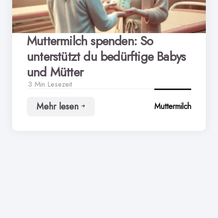
Muttermilch spenden: So
unterstützt du bedürftige Babys
und Mütter
3 Min
Lesezeit
Mehr lesen
Muttermilch
Muttermilch
spenden:
So
unterstützt
du
bedürftige
Babys
und
Mütter