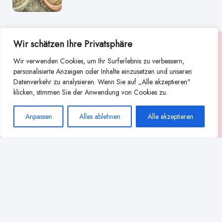
Wir schätzen Ihre Privatsphäre
Suche
Wir verwenden Cookies, um Ihr Surferlebnis zu verbessern,
Suchen
personalisierte Anzeigen oder Inhalte einzusetzen und unseren
Datenverkehr zu analysieren. Wenn Sie auf „Alle akzeptieren"
Abstillen
Abpumpen während der Stillzeit
klicken, stimmen Sie der Anwendung von Cookies zu.
Achtsamkeit
Ammenkultur
alternative Stilltechniken
Anpassen
Alles ablehnen
Alle akzeptieren
Babyernährung
Beißverhalten beim Stillen
effektives Stillen
beste Milchpumpe für stillende Mütter
Ernährung in der Stillzeit
effizientes Abpumpen
Flaschenernährung
Geschichte des Stillens
gesundheitliche Vorteile des Langzeitstillens
Komfort beim Stillen
Koala-Haltung beim Stillen