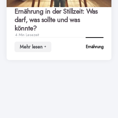
Ernährung in der Stillzeit: Was
darf, was sollte und was
könnte?
4 Min
Lesezeit
Mehr lesen
Ernährung
Ernährung
in
der
Stillzeit:
Was
darf,
was
sollte
und
was
könnte?