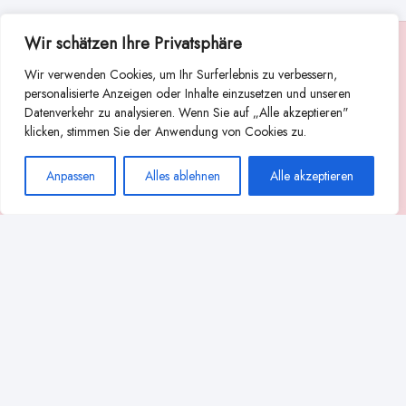
Wir schätzen Ihre Privatsphäre
Suche
Wir verwenden Cookies, um Ihr Surferlebnis zu verbessern,
Suchen
personalisierte Anzeigen oder Inhalte einzusetzen und unseren
Datenverkehr zu analysieren. Wenn Sie auf „Alle akzeptieren"
Abstillen
Abpumpen während der Stillzeit
klicken, stimmen Sie der Anwendung von Cookies zu.
Achtsamkeit
Ammenkultur
alternative Stilltechniken
Anpassen
Alles ablehnen
Alle akzeptieren
Babyernährung
Beißverhalten beim Stillen
effektives Stillen
beste Milchpumpe für stillende Mütter
Ernährung in der Stillzeit
effizientes Abpumpen
Flaschenernährung
Geschichte des Stillens
gesundheitliche Vorteile des Langzeitstillens
Komfort beim Stillen
Koala-Haltung beim Stillen
Langzeitstillen
kreative Stillhaltungen