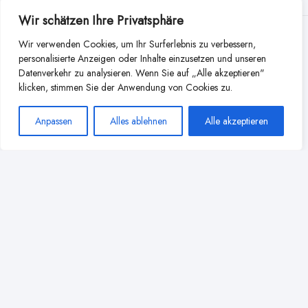
Wir schätzen Ihre Privatsphäre
Weitere Beiträge aus dieser
Wir verwenden Cookies, um Ihr Surferlebnis zu verbessern,
personalisierte Anzeigen oder Inhalte einzusetzen und unseren
Kategorie
Datenverkehr zu analysieren. Wenn Sie auf „Alle akzeptieren"
klicken, stimmen Sie der Anwendung von Cookies zu.
Anpassen
Alles ablehnen
Alle akzeptieren
Beikost und Abstillen: Wenn aus
Muttermilch Brei wird