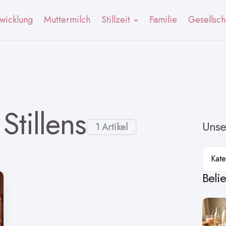
wicklung
Muttermilch
Stillzeit
Familie
Gesellsch
Stillens
Unse
1 Artikel
Kateg
Beli