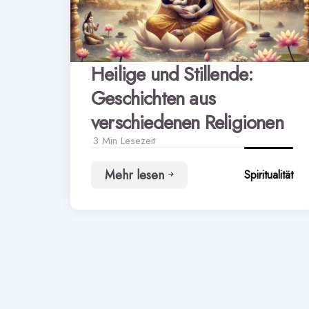
Heilige und Stillende:
Geschichten aus
verschiedenen Religionen
3 Min
Lesezeit
Mehr lesen
Spiritualität
Heilige
und
Stillende:
Geschichten
aus
verschiedenen
Religionen