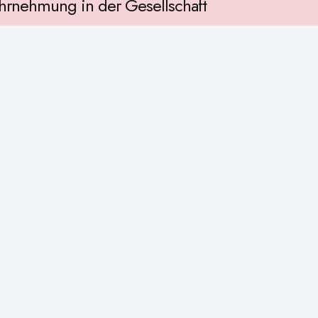
rnehmung in der Gesellschaft
llschaft
chichte
ur
osophie
itualität
enschaft