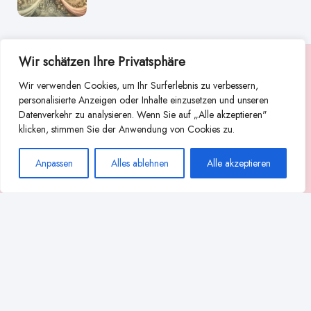
Wir schätzen Ihre Privatsphäre
Suche
Wir verwenden Cookies, um Ihr Surferlebnis zu verbessern,
Suchen
personalisierte Anzeigen oder Inhalte einzusetzen und unseren
Datenverkehr zu analysieren. Wenn Sie auf „Alle akzeptieren"
Abstillen
Abpumpen während der Stillzeit
klicken, stimmen Sie der Anwendung von Cookies zu.
Achtsamkeit
Ammenkultur
alternative Stilltechniken
Anpassen
Alles ablehnen
Alle akzeptieren
Babyernährung
Beißverhalten beim Stillen
effektives Stillen
beste Milchpumpe für stillende Mütter
Ernährung in der Stillzeit
effizientes Abpumpen
Flaschenernährung
Geschichte des Stillens
gesundheitliche Vorteile des Langzeitstillens
Komfort beim Stillen
Koala-Haltung beim Stillen