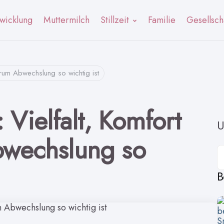
wicklung
Muttermilch
Stillzeit
Familie
Gesellsch
warum Abwechslung so wichtig ist
: Vielfalt, Komfort
U
wechslung so
K
B