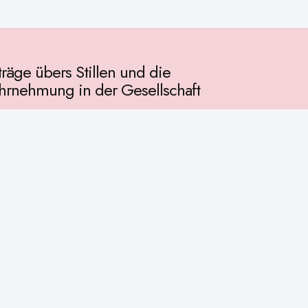
träge übers Stillen und die
rnehmung in der Gesellschaft
llschaft
chichte
ur
osophie
itualität
enschaft