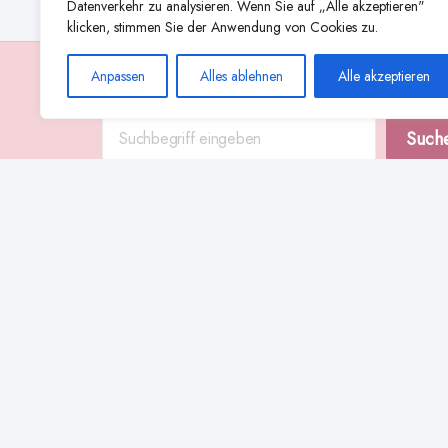
Datenverkehr zu analysieren. Wenn Sie auf „Alle akzeptieren"
klicken, stimmen Sie der Anwendung von Cookies zu.
Anpassen
Alles ablehnen
Alle akzeptieren
Suche
Such
Abstillen
Abpumpen während der Stillzeit
Achtsamkeit
Ammenkul
alternative Stilltechniken
Babyernährung
Beißverhalten beim Stillen
effektives Stillen
beste Milchpumpe für stillende Mütter
Ernährung in der Stillzeit
effizientes Abpumpen
Flaschenernährung
Geschichte des Stillens
gesundheitliche Vorteile des Langzeitstillens
Komfort beim Stillen
Koala-Haltung beim Stillen