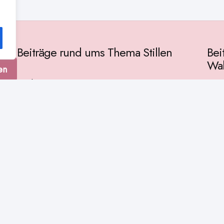
Beiträge rund ums Thema Stillen
Bei
Wah
en
Vorbereitung
Gese
Baby & Entwicklung
tur
Ges
Stillpositionen
Kult
Muttermilch
Phil
Stillzeit
Spir
Stillalltag
Wiss