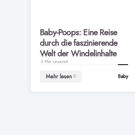
Baby-Poops: Eine Reise
durch die faszinierende
Welt der Windelinhalte
3 Min
Lesezeit
Mehr lesen
Baby
Baby-
Poops:
Eine
Reise
durch
die
faszinierende
Welt
der
Windelinhalte