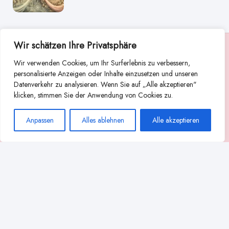
Wir schätzen Ihre Privatsphäre
Suche
Wir verwenden Cookies, um Ihr Surferlebnis zu verbessern,
Suchen
personalisierte Anzeigen oder Inhalte einzusetzen und unseren
Datenverkehr zu analysieren. Wenn Sie auf „Alle akzeptieren"
Abstillen
Abpumpen während der Stillzeit
klicken, stimmen Sie der Anwendung von Cookies zu.
Achtsamkeit
Ammenkultur
alternative Stilltechniken
Anpassen
Alles ablehnen
Alle akzeptieren
Babyernährung
Beißverhalten beim Stillen
effektives Stillen
beste Milchpumpe für stillende Mütter
Ernährung in der Stillzeit
effizientes Abpumpen
Flaschenernährung
Geschichte des Stillens
gesundheitliche Vorteile des Langzeitstillens
Komfort beim Stillen
Koala-Haltung beim Stillen