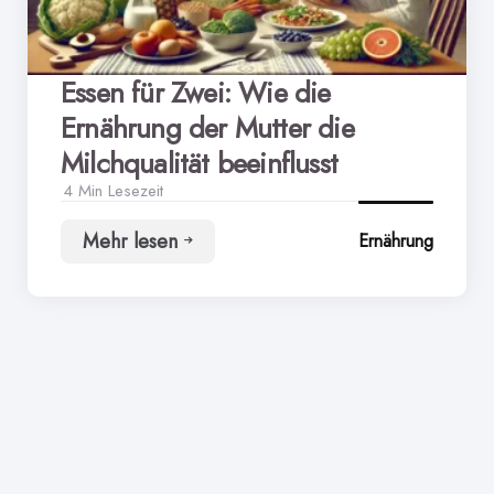
Essen für Zwei: Wie die
Ernährung der Mutter die
Milchqualität beeinflusst
4 Min
Lesezeit
Mehr lesen
Ernährung
Essen
für
Zwei:
Wie
die
Ernährung
der
Mutter
die
Milchqualität
beeinflusst