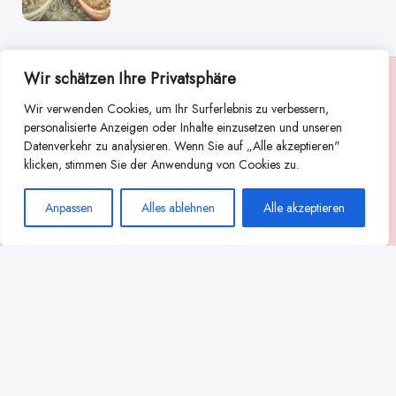
Wir schätzen Ihre Privatsphäre
Suche
Wir verwenden Cookies, um Ihr Surferlebnis zu verbessern,
Suchen
personalisierte Anzeigen oder Inhalte einzusetzen und unseren
Datenverkehr zu analysieren. Wenn Sie auf „Alle akzeptieren"
Abstillen
Abpumpen während der Stillzeit
klicken, stimmen Sie der Anwendung von Cookies zu.
Achtsamkeit
Ammenkultur
alternative Stilltechniken
Anpassen
Alles ablehnen
Alle akzeptieren
Babyernährung
Beißverhalten beim Stillen
effektives Stillen
beste Milchpumpe für stillende Mütter
Ernährung in der Stillzeit
effizientes Abpumpen
Flaschenernährung
Geschichte des Stillens
gesundheitliche Vorteile des Langzeitstillens
Komfort beim Stillen
Koala-Haltung beim Stillen