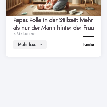
Papas Rolle in der Stillzeit: Mehr
als nur der Mann hinter der Frau
4 Min
Lesezeit
Mehr lesen
Familie
Papas
Rolle
in
der
Stillzeit:
Mehr
als
nur
der
Mann
hinter
der
Frau