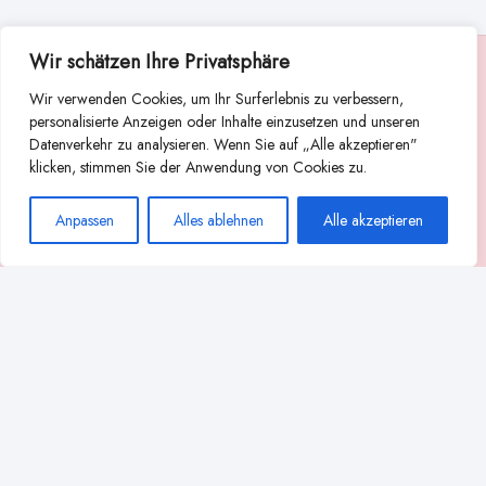
Wir schätzen Ihre Privatsphäre
Suche
Wir verwenden Cookies, um Ihr Surferlebnis zu verbessern,
Suchen
personalisierte Anzeigen oder Inhalte einzusetzen und unseren
Datenverkehr zu analysieren. Wenn Sie auf „Alle akzeptieren"
Abstillen
Abpumpen während der Stillzeit
klicken, stimmen Sie der Anwendung von Cookies zu.
Achtsamkeit
Ammenkultur
alternative Stilltechniken
Anpassen
Alles ablehnen
Alle akzeptieren
Babyernährung
Beißverhalten beim Stillen
effektives Stillen
beste Milchpumpe für stillende Mütter
Ernährung in der Stillzeit
effizientes Abpumpen
Flaschenernährung
Geschichte des Stillens
gesundheitliche Vorteile des Langzeitstillens
Komfort beim Stillen
Koala-Haltung beim Stillen