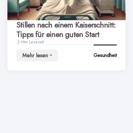
Stillen nach einem Kaiserschnitt:
Tipps für einen guten Start
3 Min
Lesezeit
Mehr lesen
Gesundheit
Stillen
nach
einem
Kaiserschnitt:
Tipps
für
einen
guten
Start