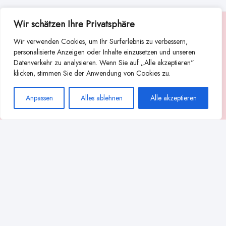
Wir schätzen Ihre Privatsphäre
Suche
Wir verwenden Cookies, um Ihr Surferlebnis zu verbessern,
Suchen
personalisierte Anzeigen oder Inhalte einzusetzen und unseren
Datenverkehr zu analysieren. Wenn Sie auf „Alle akzeptieren"
Abstillen
Abpumpen während der Stillzeit
klicken, stimmen Sie der Anwendung von Cookies zu.
Achtsamkeit
Ammenkultur
alternative Stilltechniken
Anpassen
Alles ablehnen
Alle akzeptieren
Babyernährung
Beißverhalten beim Stillen
effektives Stillen
beste Milchpumpe für stillende Mütter
Ernährung in der Stillzeit
effizientes Abpumpen
Flaschenernährung
Geschichte des Stillens
gesundheitliche Vorteile des Langzeitstillens
Komfort beim Stillen
Koala-Haltung beim Stillen
Langzeitstillen
kreative Stillhaltungen