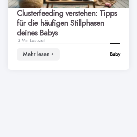
Clusterfeeding verstehen: Tipps
für die häufigen Stillphasen
deines Babys
3 Min
Lesezeit
Mehr lesen
Baby
Clusterfeeding
verstehen:
Tipps
für
die
häufigen
Stillphasen
deines
Babys