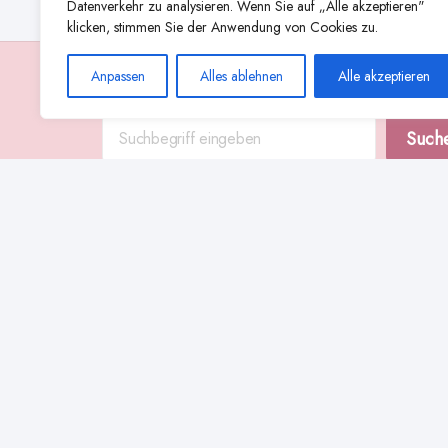
Datenverkehr zu analysieren. Wenn Sie auf „Alle akzeptieren"
klicken, stimmen Sie der Anwendung von Cookies zu.
Anpassen
Alles ablehnen
Alle akzeptieren
Suche
Such
Abstillen
Abpumpen während der Stillzeit
Achtsamkeit
Ammenkul
alternative Stilltechniken
Babyernährung
Beißverhalten beim Stillen
effektives Stillen
beste Milchpumpe für stillende Mütter
Ernährung in der Stillzeit
effizientes Abpumpen
Flaschenernährung
Geschichte des Stillens
gesundheitliche Vorteile des Langzeitstillens
Komfort beim Stillen
Koala-Haltung beim Stillen