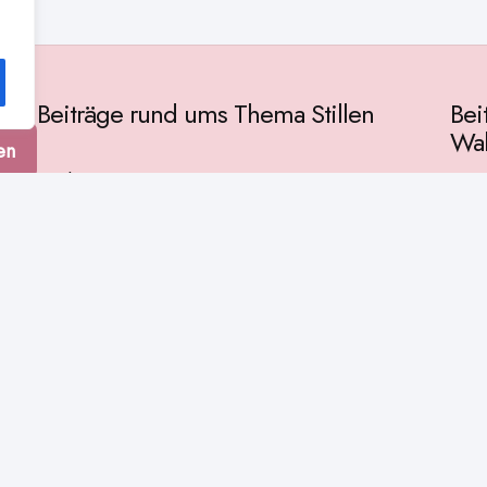
Beiträge rund ums Thema Stillen
Bei
Wah
en
Vorbereitung
Gese
Baby & Entwicklung
tur
Ges
Stillpositionen
Kult
Muttermilch
Phil
Stillzeit
Spir
Stillalltag
Wiss