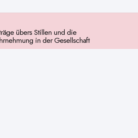
träge übers Stillen und die
rnehmung in der Gesellschaft
llschaft
chichte
ur
osophie
itualität
enschaft