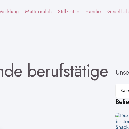
wicklung
Muttermilch
Stillzeit
Familie
Gesellsch
ende berufstätige
Unse
Kateg
Beli