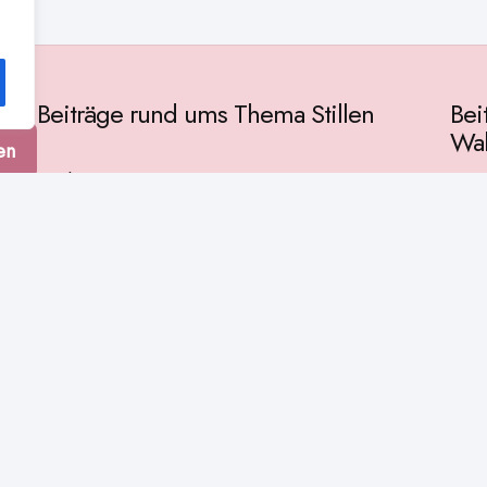
Beiträge rund ums Thema Stillen
Bei
Wah
en
Vorbereitung
Gese
Baby & Entwicklung
tur
Ges
Stillpositionen
Kult
Muttermilch
Phil
Stillzeit
Spir
Stillalltag
Wiss