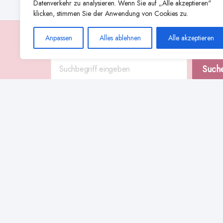
Datenverkehr zu analysieren. Wenn Sie auf „Alle akzeptieren"
klicken, stimmen Sie der Anwendung von Cookies zu.
Anpassen
Alles ablehnen
Alle akzeptieren
Suche
Such
Abstillen
Abpumpen während der Stillzeit
Achtsamkeit
Ammenkul
alternative Stilltechniken
Babyernährung
Beißverhalten beim Stillen
effektives Stillen
beste Milchpumpe für stillende Mütter
Ernährung in der Stillzeit
effizientes Abpumpen
Flaschenernährung
Geschichte des Stillens
gesundheitliche Vorteile des Langzeitstillens
Komfort beim Stillen
Koala-Haltung beim Stillen