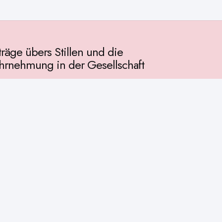
träge übers Stillen und die
rnehmung in der Gesellschaft
llschaft
chichte
ur
osophie
itualität
enschaft