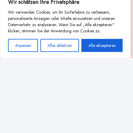
Wir schätzen Ihre Privatsphäre
Suche
Wir verwenden Cookies, um Ihr Surferlebnis zu verbessern,
Suchen
personalisierte Anzeigen oder Inhalte einzusetzen und unseren
Datenverkehr zu analysieren. Wenn Sie auf „Alle akzeptieren"
Abstillen
Abpumpen während der Stillzeit
klicken, stimmen Sie der Anwendung von Cookies zu.
Achtsamkeit
Ammenkultur
alternative Stilltechniken
Anpassen
Alles ablehnen
Alle akzeptieren
Babyernährung
Beißverhalten beim Stillen
effektives Stillen
beste Milchpumpe für stillende Mütter
Ernährung in der Stillzeit
effizientes Abpumpen
Flaschenernährung
Geschichte des Stillens
gesundheitliche Vorteile des Langzeitstillens
Komfort beim Stillen
Koala-Haltung beim Stillen
Langzeitstillen
kreative Stillhaltungen
Milchproduktion in der Schwangerschaft