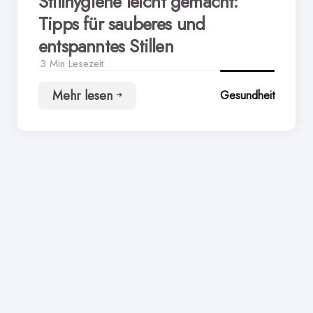
Stillhygiene leicht gemacht:
Tipps für sauberes und
entspanntes Stillen
3 Min
Lesezeit
Mehr lesen
Gesundheit
Stillhygiene
leicht
gemacht:
Tipps
für
sauberes
und
entspanntes
Stillen