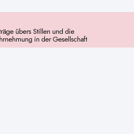
träge übers Stillen und die
rnehmung in der Gesellschaft
llschaft
chichte
ur
osophie
itualität
enschaft