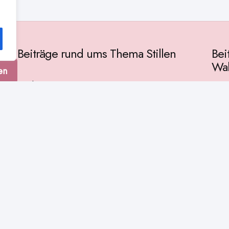
Beiträge rund ums Thema Stillen
Bei
Wah
en
Vorbereitung
Gese
Baby & Entwicklung
tur
Ges
Stillpositionen
Kult
Muttermilch
Phil
Stillzeit
Spir
Stillalltag
Wiss