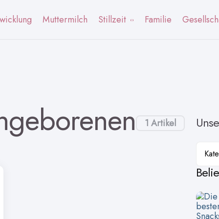
wicklung
Muttermilch
Stillzeit
Familie
Gesellsch
rühgeborenen
Unse
1 Artikel
Kateg
Beli