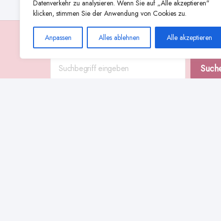
Datenverkehr zu analysieren. Wenn Sie auf „Alle akzeptieren"
klicken, stimmen Sie der Anwendung von Cookies zu.
Anpassen
Alles ablehnen
Alle akzeptieren
Suche
Such
Abstillen
Abpumpen während der Stillzeit
Achtsamkeit
Ammenkul
alternative Stilltechniken
Babyernährung
Beißverhalten beim Stillen
effektives Stillen
beste Milchpumpe für stillende Mütter
Ernährung in der Stillzeit
effizientes Abpumpen
Flaschenernährung
Geschichte des Stillens
gesundheitliche Vorteile des Langzeitstillens
Komfort beim Stillen
Koala-Haltung beim Stillen