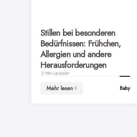
Stillen bei besonderen
Bedürfnissen: Frühchen,
Allergien und andere
Herausforderungen
3 Min
Lesezeit
Mehr lesen
Baby
Stillen
bei
besonderen
Bedürfnissen:
Frühchen,
Allergien
und
andere