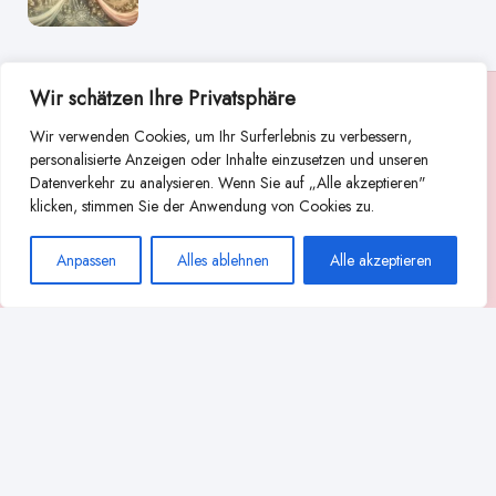
Wir schätzen Ihre Privatsphäre
Suche
Wir verwenden Cookies, um Ihr Surferlebnis zu verbessern,
Suchen
personalisierte Anzeigen oder Inhalte einzusetzen und unseren
Datenverkehr zu analysieren. Wenn Sie auf „Alle akzeptieren"
Abstillen
Abpumpen während der Stillzeit
klicken, stimmen Sie der Anwendung von Cookies zu.
Achtsamkeit
Ammenkultur
alternative Stilltechniken
Anpassen
Alles ablehnen
Alle akzeptieren
Babyernährung
Beißverhalten beim Stillen
effektives Stillen
beste Milchpumpe für stillende Mütter
Ernährung in der Stillzeit
effizientes Abpumpen
Flaschenernährung
Geschichte des Stillens
gesundheitliche Vorteile des Langzeitstillens
Komfort beim Stillen
Koala-Haltung beim Stillen