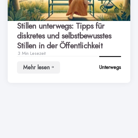
Stillen unterwegs: Tipps für
diskretes und selbstbewusstes
Stillen in der Öffentlichkeit
3 Min
Lesezeit
Mehr lesen
Unterwegs
Stillen
unterwegs:
Tipps
für
diskretes
und
selbstbewusstes
Stillen
in
der
Öffentlichkeit