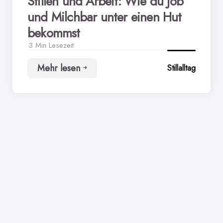
Stillen und Arbeit: Wie du Job
und Milchbar unter einen Hut
bekommst
3 Min
Lesezeit
Mehr lesen
Stillalltag
Stillen
und
Arbeit:
Wie
du
Job
und
Milchbar
unter
einen
Hut
bekommst