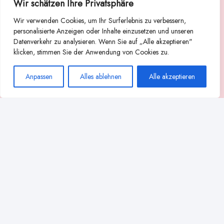
Wir schätzen Ihre Privatsphäre
Suche
Wir verwenden Cookies, um Ihr Surferlebnis zu verbessern,
Suchen
personalisierte Anzeigen oder Inhalte einzusetzen und unseren
Datenverkehr zu analysieren. Wenn Sie auf „Alle akzeptieren"
Abstillen
Abpumpen während der Stillzeit
klicken, stimmen Sie der Anwendung von Cookies zu.
Achtsamkeit
Ammenkultur
alternative Stilltechniken
Anpassen
Alles ablehnen
Alle akzeptieren
Babyernährung
Beißverhalten beim Stillen
effektives Stillen
beste Milchpumpe für stillende Mütter
Ernährung in der Stillzeit
effizientes Abpumpen
Flaschenernährung
Geschichte des Stillens
gesundheitliche Vorteile des Langzeitstillens
Komfort beim Stillen
Koala-Haltung beim Stillen
Langzeitstillen
kreative Stillhaltungen
Milchproduktion in der Schwangerschaft