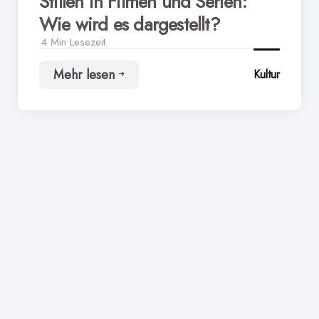
Stillen in Filmen und Serien:
Wie wird es dargestellt?
4 Min
Lesezeit
Mehr lesen
Kultur
Stillen
in
Filmen
und
Serien:
Wie
wird
es
dargestellt?