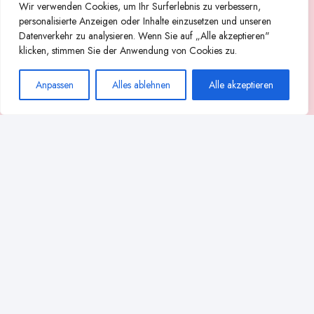
Wir verwenden Cookies, um Ihr Surferlebnis zu verbessern,
Suchen
personalisierte Anzeigen oder Inhalte einzusetzen und unseren
Datenverkehr zu analysieren. Wenn Sie auf „Alle akzeptieren"
Abstillen
Abpumpen während der Stillzeit
klicken, stimmen Sie der Anwendung von Cookies zu.
Achtsamkeit
Ammenkultur
alternative Stilltechniken
Anpassen
Alles ablehnen
Alle akzeptieren
Babyernährung
Beißverhalten beim Stillen
effektives Stillen
beste Milchpumpe für stillende Mütter
Ernährung in der Stillzeit
effizientes Abpumpen
Flaschenernährung
Geschichte des Stillens
gesundheitliche Vorteile des Langzeitstillens
Komfort beim Stillen
Koala-Haltung beim Stillen
Langzeitstillen
kreative Stillhaltungen
Milchproduktion in der Schwangerschaft
Milchstau
Milchpumpen Verleih Apotheke