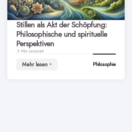
Stillen als Akt der Schöpfung:
Philosophische und spirituelle
Perspektiven
3 Min
Lesezeit
Mehr lesen
Philosophie
Stillen
als
Akt
der
Schöpfung:
Philosophische
und
spirituelle
Perspektiven