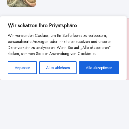
Wir schätzen Ihre Privatsphäre
Suche
Wir verwenden Cookies, um Ihr Surferlebnis zu verbessern,
Suchen
personalisierte Anzeigen oder Inhalte einzusetzen und unseren
Datenverkehr zu analysieren. Wenn Sie auf „Alle akzeptieren"
Abstillen
Abpumpen während der Stillzeit
klicken, stimmen Sie der Anwendung von Cookies zu.
Achtsamkeit
Ammenkultur
alternative Stilltechniken
Anpassen
Alles ablehnen
Alle akzeptieren
Babyernährung
Beißverhalten beim Stillen
effektives Stillen
beste Milchpumpe für stillende Mütter
Ernährung in der Stillzeit
effizientes Abpumpen
Flaschenernährung
Geschichte des Stillens
gesundheitliche Vorteile des Langzeitstillens
Komfort beim Stillen
Koala-Haltung beim Stillen