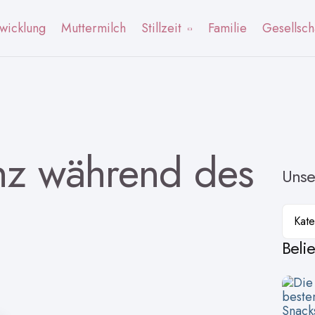
wicklung
Muttermilch
Stillzeit
Familie
Gesellsch
nz während des
Unse
Kateg
Beli