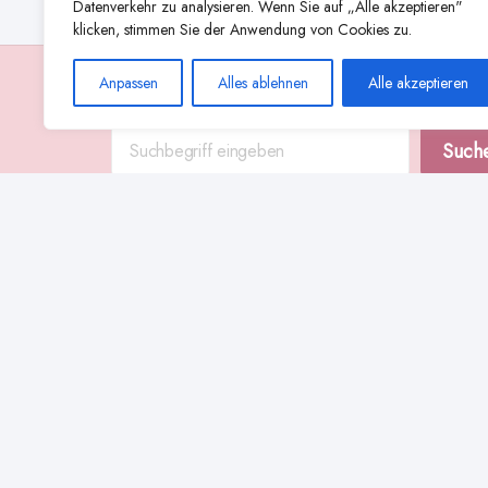
Datenverkehr zu analysieren. Wenn Sie auf „Alle akzeptieren"
klicken, stimmen Sie der Anwendung von Cookies zu.
Anpassen
Alles ablehnen
Alle akzeptieren
Suche
Such
Abstillen
Abpumpen während der Stillzeit
Achtsamkeit
Ammenkul
alternative Stilltechniken
Babyernährung
Beißverhalten beim Stillen
effektives Stillen
beste Milchpumpe für stillende Mütter
Ernährung in der Stillzeit
effizientes Abpumpen
Flaschenernährung
Geschichte des Stillens
gesundheitliche Vorteile des Langzeitstillens
Komfort beim Stillen
Koala-Haltung beim Stillen