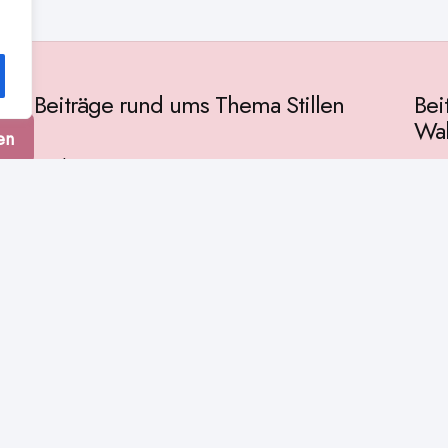
Beiträge rund ums Thema Stillen
Bei
Wah
en
Vorbereitung
Gese
Baby & Entwicklung
tur
Ges
Stillpositionen
Kult
Muttermilch
Phil
Stillzeit
Spir
Stillalltag
Wiss