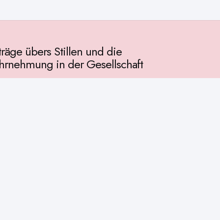
träge übers Stillen und die
rnehmung in der Gesellschaft
llschaft
chichte
ur
osophie
itualität
enschaft