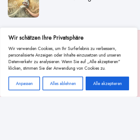
Wir schätzen Ihre Privatsphäre
Suche
Wir verwenden Cookies, um Ihr Surferlebnis zu verbessern,
Suchen
personalisierte Anzeigen oder Inhalte einzusetzen und unseren
Datenverkehr zu analysieren. Wenn Sie auf „Alle akzeptieren"
Abstillen
Abpumpen während der Stillzeit
klicken, stimmen Sie der Anwendung von Cookies zu.
Achtsamkeit
Ammenkultur
alternative Stilltechniken
Anpassen
Alles ablehnen
Alle akzeptieren
Babyernährung
Beißverhalten beim Stillen
effektives Stillen
beste Milchpumpe für stillende Mütter
Ernährung in der Stillzeit
effizientes Abpumpen
Flaschenernährung
Geschichte des Stillens
gesundheitliche Vorteile des Langzeitstillens