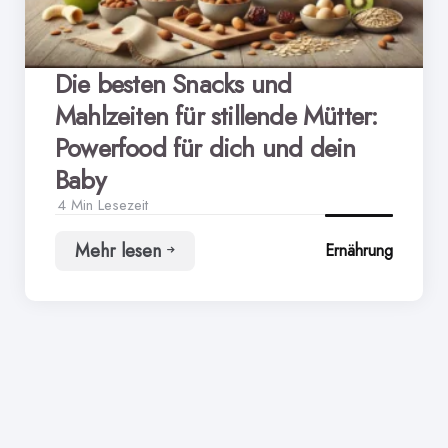
Die besten Snacks und
Mahlzeiten für stillende Mütter:
Powerfood für dich und dein
Baby
4 Min
Lesezeit
Mehr lesen
Ernährung
Die
besten
Snacks
und
Mahlzeiten
für
stillende
Mütter:
Powerfood
für