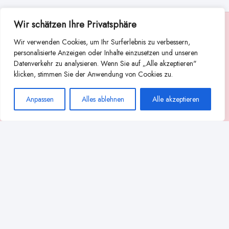
Wir schätzen Ihre Privatsphäre
Suche
Wir verwenden Cookies, um Ihr Surferlebnis zu verbessern,
Suchen
personalisierte Anzeigen oder Inhalte einzusetzen und unseren
Datenverkehr zu analysieren. Wenn Sie auf „Alle akzeptieren"
Abstillen
Abpumpen während der Stillzeit
klicken, stimmen Sie der Anwendung von Cookies zu.
Achtsamkeit
Ammenkultur
alternative Stilltechniken
Anpassen
Alles ablehnen
Alle akzeptieren
Babyernährung
Beißverhalten beim Stillen
effektives Stillen
beste Milchpumpe für stillende Mütter
Ernährung in der Stillzeit
effizientes Abpumpen
Flaschenernährung
Geschichte des Stillens
gesundheitliche Vorteile des Langzeitstillens
Komfort beim Stillen
Koala-Haltung beim Stillen
Langzeitstillen
kreative Stillhaltungen