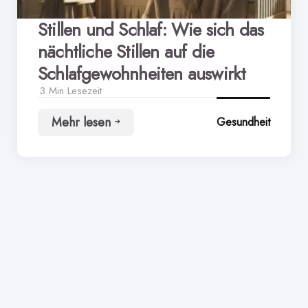
Stillen und Schlaf: Wie sich das
nächtliche Stillen auf die
Schlafgewohnheiten auswirkt
3 Min
Lesezeit
Mehr lesen
Gesundheit
Stillen
und
Schlaf:
Wie
sich
das
nächtliche
Stillen
auf
die
Schlafgewohnheiten
auswirkt