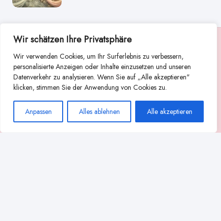
Wir schätzen Ihre Privatsphäre
Suche
Wir verwenden Cookies, um Ihr Surferlebnis zu verbessern,
Suchen
personalisierte Anzeigen oder Inhalte einzusetzen und unseren
Datenverkehr zu analysieren. Wenn Sie auf „Alle akzeptieren"
Abstillen
Abpumpen während der Stillzeit
klicken, stimmen Sie der Anwendung von Cookies zu.
Achtsamkeit
Ammenkultur
alternative Stilltechniken
Anpassen
Alles ablehnen
Alle akzeptieren
Babyernährung
Beißverhalten beim Stillen
effektives Stillen
beste Milchpumpe für stillende Mütter
Ernährung in der Stillzeit
effizientes Abpumpen
Flaschenernährung
Geschichte des Stillens
gesundheitliche Vorteile des Langzeitstillens
Komfort beim Stillen
Koala-Haltung beim Stillen