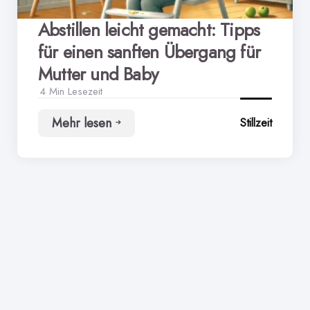
Abstillen leicht gemacht: Tipps
für einen sanften Übergang für
Mutter und Baby
4 Min
Lesezeit
Mehr lesen
Stillzeit
Abstillen
leicht
gemacht:
Tipps
für
einen
sanften
Übergang
für
Mutter
und
Baby