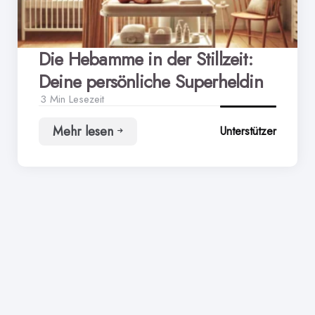
Die Hebamme in der Stillzeit:
Deine persönliche Superheldin
3 Min
Lesezeit
Mehr lesen
Unterstützer
Die
Hebamme
in
der
Stillzeit:
Deine
persönliche
Superheldin