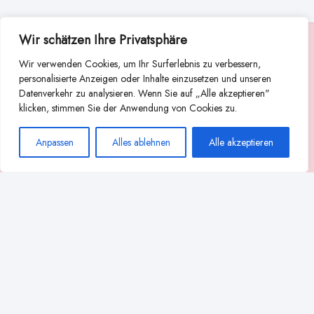
Wir schätzen Ihre Privatsphäre
Suche
Wir verwenden Cookies, um Ihr Surferlebnis zu verbessern,
Suchen
personalisierte Anzeigen oder Inhalte einzusetzen und unseren
Datenverkehr zu analysieren. Wenn Sie auf „Alle akzeptieren"
Abstillen
Abpumpen während der Stillzeit
klicken, stimmen Sie der Anwendung von Cookies zu.
Achtsamkeit
Ammenkultur
alternative Stilltechniken
Anpassen
Alles ablehnen
Alle akzeptieren
Babyernährung
Beißverhalten beim Stillen
effektives Stillen
beste Milchpumpe für stillende Mütter
Ernährung in der Stillzeit
effizientes Abpumpen
Flaschenernährung
Geschichte des Stillens
gesundheitliche Vorteile des Langzeitstillens
Komfort beim Stillen
Koala-Haltung beim Stillen