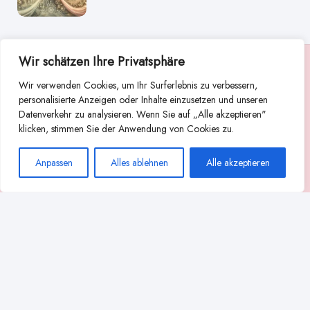
Wir schätzen Ihre Privatsphäre
Suche
Wir verwenden Cookies, um Ihr Surferlebnis zu verbessern,
Suchen
personalisierte Anzeigen oder Inhalte einzusetzen und unseren
Datenverkehr zu analysieren. Wenn Sie auf „Alle akzeptieren"
Abstillen
Abpumpen während der Stillzeit
klicken, stimmen Sie der Anwendung von Cookies zu.
Achtsamkeit
Ammenkultur
alternative Stilltechniken
Anpassen
Alles ablehnen
Alle akzeptieren
Babyernährung
Beißverhalten beim Stillen
effektives Stillen
beste Milchpumpe für stillende Mütter
Ernährung in der Stillzeit
effizientes Abpumpen
Flaschenernährung
Geschichte des Stillens
gesundheitliche Vorteile des Langzeitstillens
Komfort beim Stillen
Koala-Haltung beim Stillen