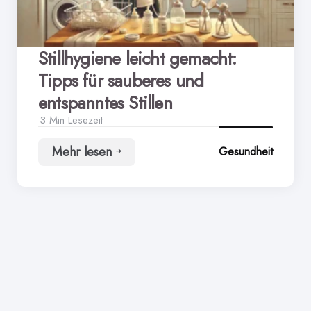
Stillhygiene leicht gemacht:
Tipps für sauberes und
entspanntes Stillen
3 Min
Lesezeit
Mehr lesen
Gesundheit
Stillhygiene
leicht
gemacht:
Tipps
für
sauberes
und
entspanntes
Stillen