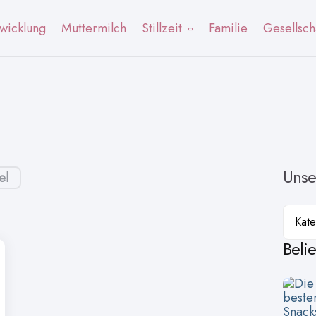
wicklung
Muttermilch
Stillzeit
Familie
Gesellsch
Unse
el
Kateg
Beli