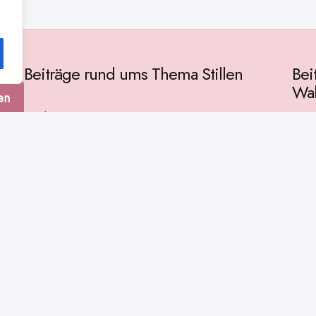
Beiträge rund ums Thema Stillen
Bei
Wah
en
Vorbereitung
Gese
Baby & Entwicklung
tur
Ges
Stillpositionen
Kult
Muttermilch
Phil
Stillzeit
Spir
Stillalltag
Wiss