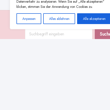
Datenverkehr zu analysieren. Wenn Sie auf „Alle akzeptieren"
klicken, stimmen Sie der Anwendung von Cookies zu.
Anpassen
Alles ablehnen
Alle akzeptieren
Suche
Such
Abstillen
Abpumpen während der Stillzeit
Achtsamkeit
Ammenkul
alternative Stilltechniken
Babyernährung
Beißverhalten beim Stillen
effektives Stillen
beste Milchpumpe für stillende Mütter
Ernährung in der Stillzeit
effizientes Abpumpen
Flaschenernährung
Geschichte des Stillens
gesundheitliche Vorteile des Langzeitstillens
Komfort beim Stillen
Koala-Haltung beim Stillen