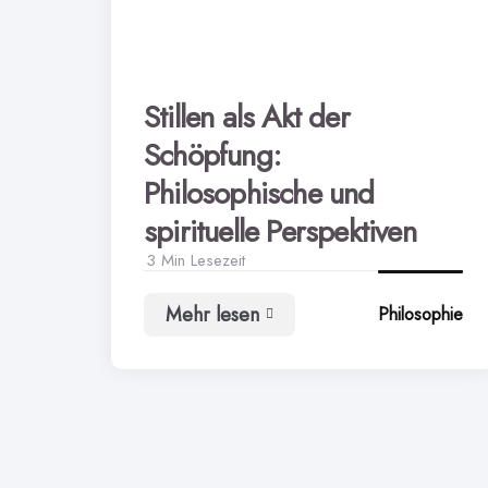
Stillen als Akt der
Schöpfung:
Philosophische und
spirituelle Perspektiven
3 Min
Lesezeit
Mehr lesen
Philosophie
Stillen
als
Akt
der
Schöpfung:
Philosophische
und
spirituelle