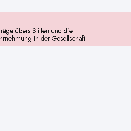
träge übers Stillen und die
rnehmung in der Gesellschaft
llschaft
chichte
ur
osophie
itualität
enschaft