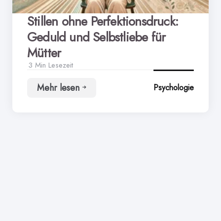
Stillen ohne Perfektionsdruck:
Geduld und Selbstliebe für
Mütter
3 Min
Lesezeit
Mehr lesen
Psychologie
Stillen
ohne
Perfektionsdruck:
Geduld
und
Selbstliebe
für
Mütter