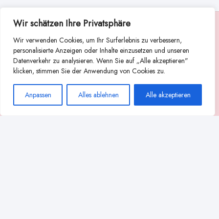
Wir schätzen Ihre Privatsphäre
Suche
Wir verwenden Cookies, um Ihr Surferlebnis zu verbessern,
Suchen
personalisierte Anzeigen oder Inhalte einzusetzen und unseren
Datenverkehr zu analysieren. Wenn Sie auf „Alle akzeptieren"
Abstillen
Abpumpen während der Stillzeit
klicken, stimmen Sie der Anwendung von Cookies zu.
Achtsamkeit
Ammenkultur
alternative Stilltechniken
Anpassen
Alles ablehnen
Alle akzeptieren
Babyernährung
Beißverhalten beim Stillen
effektives Stillen
beste Milchpumpe für stillende Mütter
Ernährung in der Stillzeit
effizientes Abpumpen
Flaschenernährung
Geschichte des Stillens
gesundheitliche Vorteile des Langzeitstillens
Komfort beim Stillen
Koala-Haltung beim Stillen
Langzeitstillen
kreative Stillhaltungen