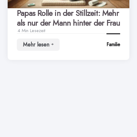
Papas Rolle in der Stillzeit: Mehr
als nur der Mann hinter der Frau
4 Min
Lesezeit
Mehr lesen
Familie
Papas
Rolle
in
der
Stillzeit:
Mehr
als
nur
der
Mann
hinter
der
Frau