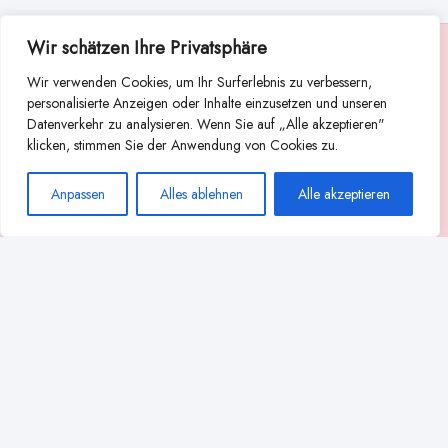
Wir schätzen Ihre Privatsphäre
Suche
Wir verwenden Cookies, um Ihr Surferlebnis zu verbessern,
Suchen
personalisierte Anzeigen oder Inhalte einzusetzen und unseren
Datenverkehr zu analysieren. Wenn Sie auf „Alle akzeptieren"
Abstillen
Abpumpen während der Stillzeit
klicken, stimmen Sie der Anwendung von Cookies zu.
Achtsamkeit
Ammenkultur
alternative Stilltechniken
Anpassen
Alles ablehnen
Alle akzeptieren
Babyernährung
Beißverhalten beim Stillen
effektives Stillen
beste Milchpumpe für stillende Mütter
Ernährung in der Stillzeit
effizientes Abpumpen
Flaschenernährung
Geschichte des Stillens
gesundheitliche Vorteile des Langzeitstillens
Komfort beim Stillen
Koala-Haltung beim Stillen
Langzeitstillen
kreative Stillhaltungen